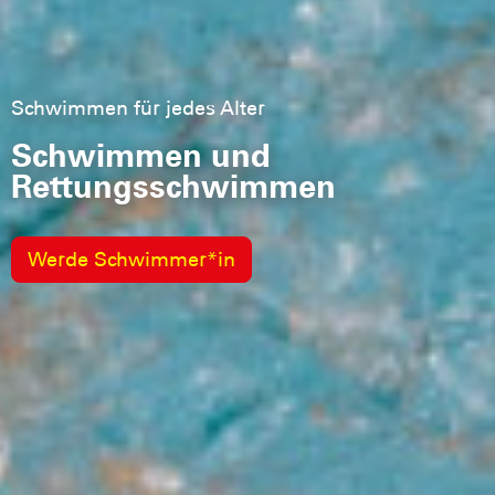
Schutz am Sieverner See
Stark in der
Wasserrettung
Werde Retter*in