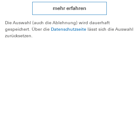
Termine
mehr erfahren
Die Auswahl (auch die Ablehnung) wird dauerhaft
gespeichert. Über die
Datenschutzseite
lässt sich die Auswahl
zurücksetzen.
Bootscamp
Sa, 15.08.26
Uhrzeit:
15:00 bis 20:00 Uhr
Ort:
Sandstedt
Veranstalter:
Ortsgruppe Langen